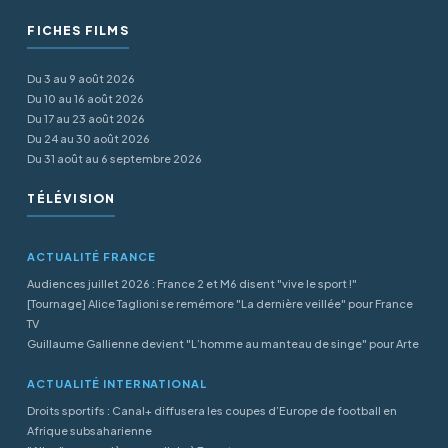
FICHES FILMS
Du 3 au 9 août 2026
Du 10 au 16 août 2026
Du 17 au 23 août 2026
Du 24 au 30 août 2026
Du 31 août au 6 septembre 2026
TÉLÉVISION
ACTUALITÉ FRANCE
Audiences juillet 2026 : France 2 et M6 disent "vive le sport !"
[Tournage] Alice Taglioni se remémore "La dernière veillée" pour France
TV
Guillaume Gallienne devient "L’homme au manteau de singe" pour Arte
ACTUALITÉ INTERNATIONAL
Droits sportifs : Canal+ diffusera les coupes d’Europe de football en
Afrique subsaharienne