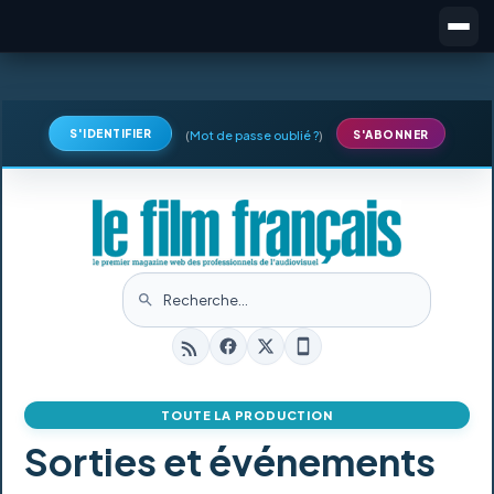
S'IDENTIFIER
(
Mot de passe oublié ?
)
S'ABONNER
TOUTE LA PRODUCTION
Sorties et événements