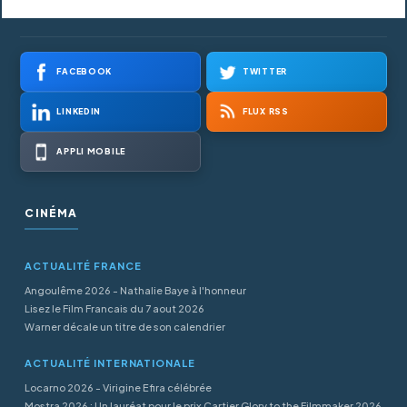
FACEBOOK
TWITTER
LINKEDIN
FLUX RSS
APPLI MOBILE
CINÉMA
ACTUALITÉ FRANCE
Angoulême 2026 - Nathalie Baye à l'honneur
Lisez le Film Francais du 7 aout 2026
Warner décale un titre de son calendrier
ACTUALITÉ INTERNATIONALE
Locarno 2026 - Virigine Efira célébrée
Mostra 2026 : Un lauréat pour le prix Cartier Glory to the Filmmaker 2026