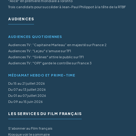
"Alice" en première mondiale à Toronto
Trois candidats pour succéder à Jean-Paul Philippot à la tête de la RTBF
AUDIENCES
AUDIENCES QUOTIDIENNES
Audiences TV : “Capitaine Marleau” en majesté sur France 2
Audiences TV : "Le jeu" s'amuse sur TF1
Audiences TV : "Sirènes" attire le public sur TF1
Audiences TV : "OPJ" garde le contrôle sur France 3
MÉDIAMAT HEBDO ET PRIME-TIME
Du 15 au 21 juillet 2026
Du 07 au 13 juillet 2026
Du 01 au 07 juillet 2026
Du 09 au 15 juin 2026
LES SERVICES DU FILM FRANÇAIS
S'abonner au Film français
Kiosque voir le sommaire