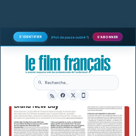
S'IDENTIFIER
(
Mot de passe oublié ?
)
S'ABONNER