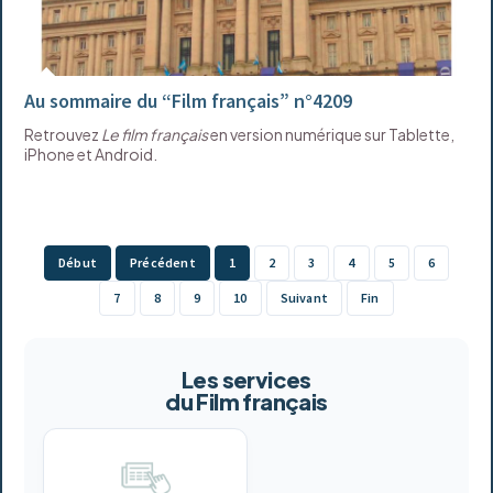
Au sommaire du “Film français” n°4209
Retrouvez
Le film français
en version numérique sur Tablette,
iPhone et Android.
Début
Précédent
1
2
3
4
5
6
7
8
9
10
Suivant
Fin
Les services
du Film français