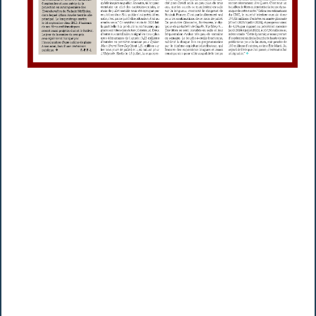
LE FILM FRANÇAIS
241, Boulevard Pereire
75017 Paris
Tél.: 01 70 36 43 86
Siège social :
LFF MEDIA
241, Boulevard Pereire
75017 Paris
Tél : 01 70 36 43 86
Directeur de la publication
Réginald de Guillebon