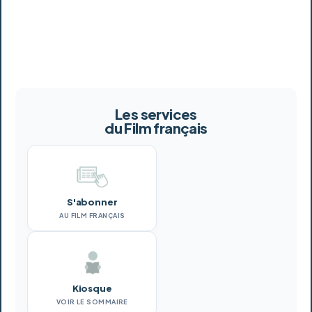
Communication) comme “service de presse en ligne” sous
le N° CPPAP :
0318 W 91759
Les services
du Film français
S'abonner
AU FILM FRANÇAIS
Kiosque
VOIR LE SOMMAIRE