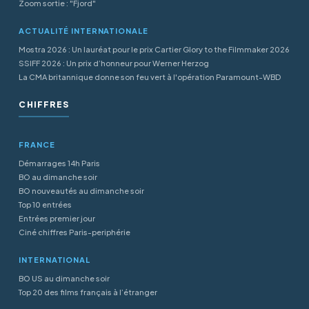
Zoom sortie : "Fjord"
ACTUALITÉ INTERNATIONALE
Mostra 2026 : Un lauréat pour le prix Cartier Glory to the Filmmaker 2026
SSIFF 2026 : Un prix d’honneur pour Werner Herzog
La CMA britannique donne son feu vert à l'opération Paramount-WBD
CHIFFRES
FRANCE
Démarrages 14h Paris
BO au dimanche soir
BO nouveautés au dimanche soir
Top 10 entrées
Entrées premier jour
Ciné chiffres Paris-periphérie
INTERNATIONAL
BO US au dimanche soir
Top 20 des films français à l’étranger