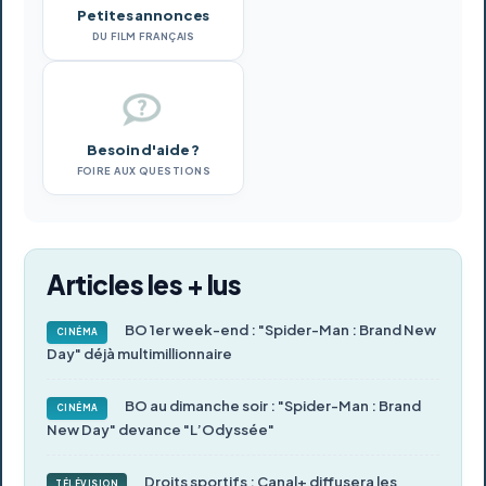
Petites annonces
DU FILM FRANÇAIS
Besoin d'aide ?
FOIRE AUX QUESTIONS
Articles les + lus
BO 1er week-end : "Spider-Man : Brand New
CINÉMA
Day" déjà multimillionnaire
BO au dimanche soir : "Spider-Man : Brand
CINÉMA
New Day" devance "L’Odyssée"
Droits sportifs : Canal+ diffusera les
TÉLÉVISION