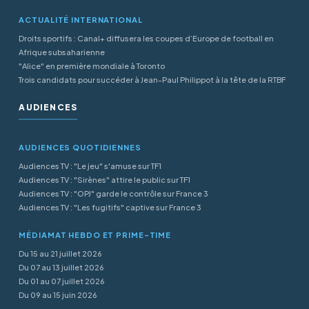
ACTUALITÉ INTERNATIONAL
Droits sportifs : Canal+ diffusera les coupes d’Europe de football en
Afrique subsaharienne
"Alice" en première mondiale à Toronto
Trois candidats pour succéder à Jean-Paul Philippot à la tête de la RTBF
AUDIENCES
AUDIENCES QUOTIDIENNES
Audiences TV : "Le jeu" s'amuse sur TF1
Audiences TV : "Sirènes" attire le public sur TF1
Audiences TV : "OPJ" garde le contrôle sur France 3
Audiences TV : "Les fugitifs" captive sur France 3
MÉDIAMAT HEBDO ET PRIME-TIME
Du 15 au 21 juillet 2026
Du 07 au 13 juillet 2026
Du 01 au 07 juillet 2026
Du 09 au 15 juin 2026